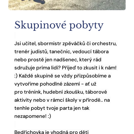
Skupinové pobyty
Jsi učitel, sbormistr zpěváčků či orchestru, 
trenér judistů, tanečnic, vedoucí tábora 
nebo prostě jen nadšenec, který rád 
sdružuje príma lidi? Přijeď to zkusit i k nám! 
:) Každé skupině se vždy přizpůsobíme a 
vytvořime pohodlné zázemí - ať už 
pro trénink, hudební zkoušku, táborové 
aktivity nebo v rámci školy v přírodě.. na 
tenhle pobyt tvoje parta jen tak 
nezapomene! :)
Bedřichovka je vhodná pro děti 