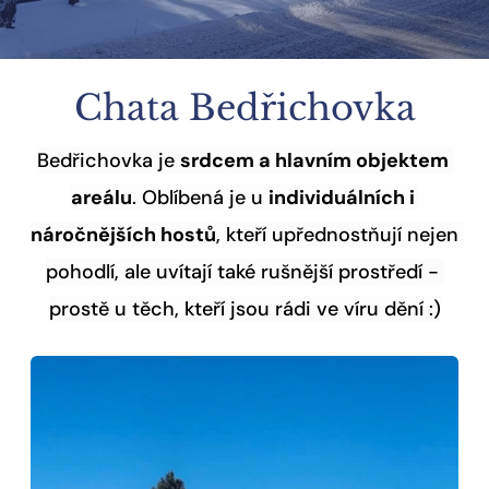
Chata Bedřichovka
Bedřichovka je 
srdcem a hlavním objektem 
areálu
. Oblíbená je u 
individuálních i 
náročnějších hostů
, kteří upřednostňují nejen 
pohodlí, ale uvítají také rušnější prostředí - 
prostě u těch, kteří jsou rádi ve víru dění :)