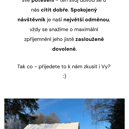
své 
potěšení
 - ten svůj důvod se u 
nás 
cítit dobře
. 
Spokojený 
návštěvník
 je naší 
největší odměnou
, 
vždy se snažíme o maximální 
zpříjemnění jeho jistě 
zasloužené 
dovolené
.
Tak co - přijedete to k nám zkusit i Vy? 
:)