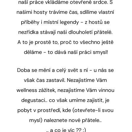
naší práce vkládáme otevřené srdce. S 
našimi hosty trávíme čas, sdílíme vlastní 
příběhy i místní legendy - z hostů se 
nezřídka stávají naši dlouholetí přátelé. 
A to je prostě to, proč to všechno ještě 
děláme - to dává naší práci smysl!
Doba se mění a celý svět s ní - u nás se 
však čas zastavil. Nezajistíme Vám 
wellness zážitek, nezajistíme Vám vinnou 
degustaci.. co však umíme zajistit, je 
pobyt v prostředí, kde (otevřete-li svou 
mysl) naleznete nové přátele.. 
.. a co je víc ?? :)