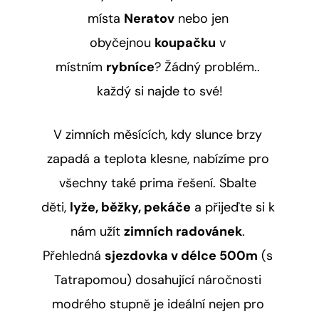
místa 
Neratov
 nebo jen 
obyčejnou 
koupačku
 v 
místním 
rybníce
? Žádný problém.. 
každý si najde to své!
V zimních měsících, kdy slunce brzy 
zapadá a teplota klesne, nabízíme pro 
všechny také prima řešení. Sbalte 
děti, 
lyže, běžky, pekáče
 a přijeďte si k 
nám užít 
zimních radovánek
. 
Přehledná 
sjezdovka v délce 500m
 (s 
Tatrapomou) dosahující náročnosti 
modrého stupně je ideální nejen pro 