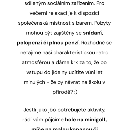
sdíleným sociálním zařízením. Pro 
večerní relaxaci je k dispozici 
společenská místnost s barem. Pobyty 
mohou být zajištěny se 
snídaní, 
polopenzí či plnou penzí
. Rozhodně se 
netajíme naší charakteristickou retro 
atmosférou a dáme krk za to, že po 
vstupu do jídelny ucítíte vůni let 
minulých - že by návrat na školu v 
přírodě? :)
Jestli jako jóó potřebujete aktivity, 
rádi vám půjčíme 
hole na minigolf, 
míče na malou kopanou či 