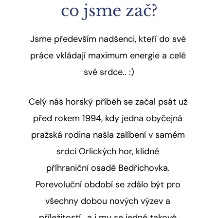
co jsme zač?
Jsme především nadšenci, kteří do své 
práce vkládají maximum energie a celé 
své srdce.. :)​​​​​​​
Celý náš horský příběh se začal psát už 
před rokem 1994, kdy jedna obyčejná 
pražská rodina našla zalíbení v samém 
srdci Orlických hor, klidné 
příhraniční osadě Bedřichovka. 
Porevoluční období se zdálo být pro 
všechny dobou nových výzev a 
příležitostí.. a i my se jedné takové 