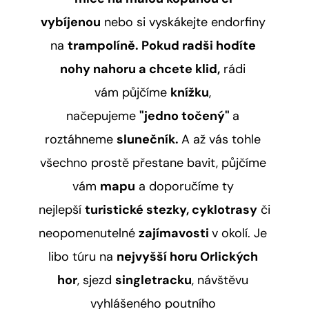
vybíjenou
 nebo si vyskákejte endorfiny 
na 
trampolíně. Pokud radši hodíte 
nohy nahoru a chcete klid,
 rádi 
vám půjčíme 
knížku
, 
načepujeme 
"jedno točený" 
a 
roztáhneme 
slunečník. 
A až vás tohle 
všechno prostě přestane bavit, půjčíme 
vám 
mapu
 a doporučíme ty 
nejlepší 
turistické stezky, cyklotrasy
 či 
neopomenutelné 
zajímavosti 
v okolí. Je 
libo túru na 
nejvyšší horu Orlických 
hor
, sjezd 
singletracku
, návštěvu 
vyhlášeného poutního 